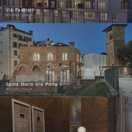
Via Pasinetti
MILANO
,
ITALIA
Santa Maria alla Porta 9
MILANO
,
ITALIA