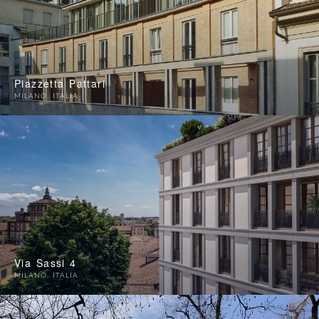
Piazzetta Pattari
MILANO
,
ITALIA
Via Sassi 4
MILANO
,
ITALIA