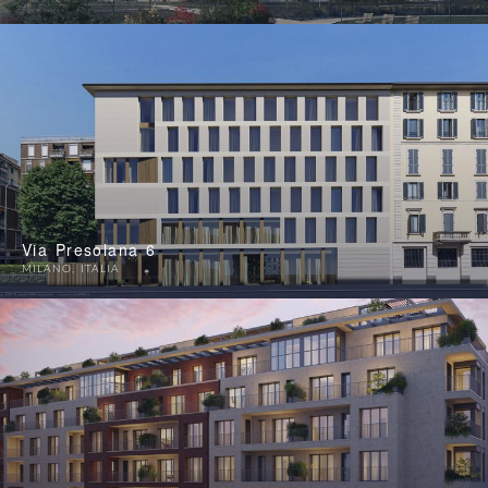
Via Presolana 6
MILANO
,
ITALIA