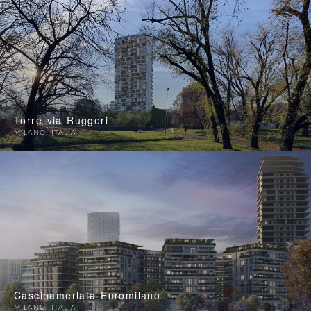
Torre via Ruggeri
MILANO
,
ITALIA
Cascinamerlata Euromilano
MILANO
,
ITALIA