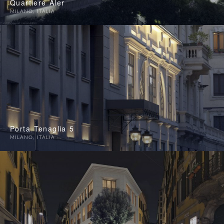
Quartiere Aler
MILANO
,
ITALIA
Porta Tenaglia 5
MILANO
,
ITALIA