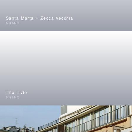
Santa Marta – Zecca Vecchia
MILANO
Tito Livio
MILANO