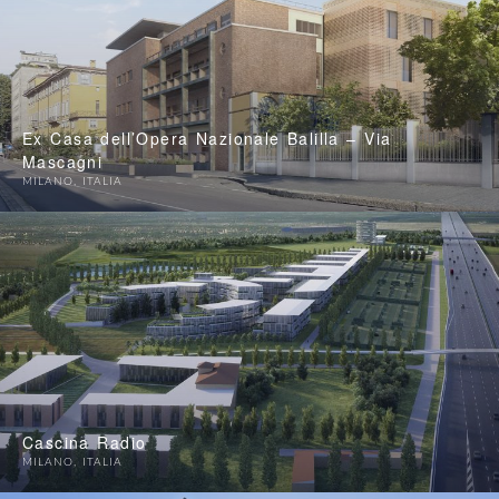
Ex Casa dell’Opera Nazionale Balilla – Via
Mascagni
MILANO
,
ITALIA
Cascina Radio
MILANO
,
ITALIA