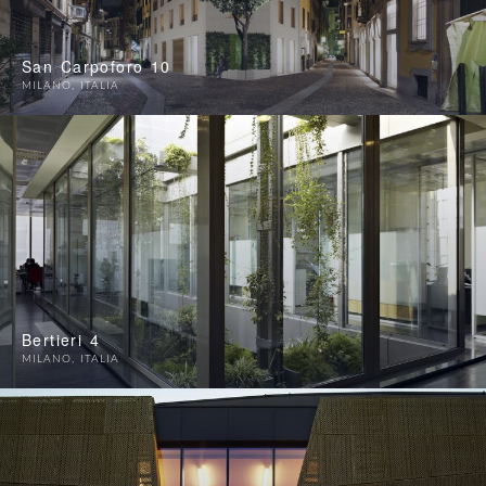
San Carpoforo 10
MILANO
,
ITALIA
Bertieri 4
MILANO
,
ITALIA