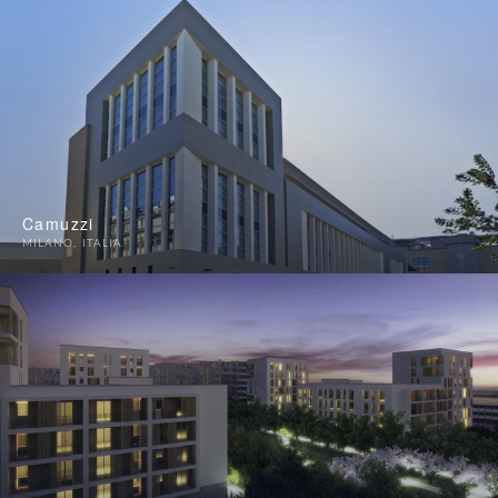
Camuzzi
MILANO
,
ITALIA