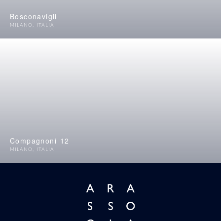
Bosconavigli
MILANO
,
ITALIA
Compagnoni 12
MILANO
,
ITALIA