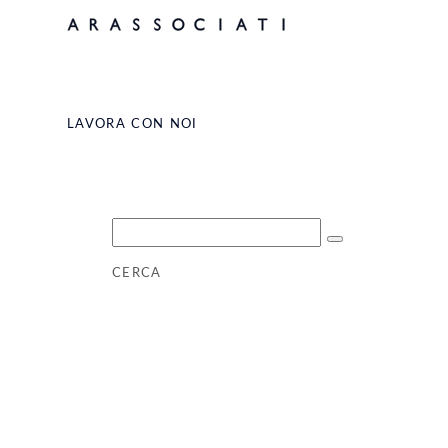
via Correggio 18 – 20149 Milano – Italia
T. +39 0272010046 –
info@arassociati.it
LAVORA CON NOI
CERCA